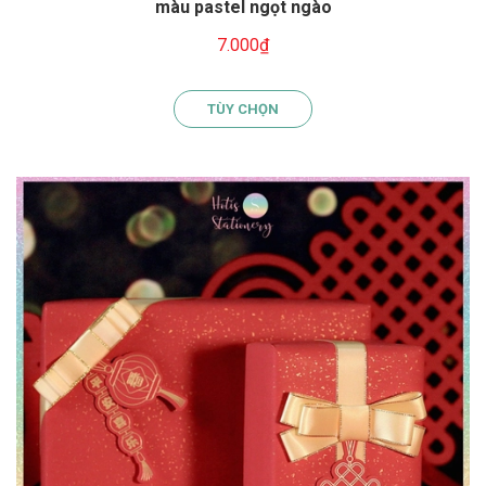
màu pastel ngọt ngào
7.000₫
TÙY CHỌN