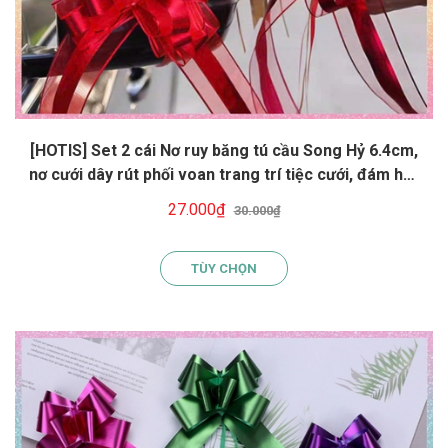
[HOTIS] Set 2 cái Nơ ruy băng tú cầu Song Hỷ 6.4cm,
nơ cưới dây rút phối voan trang trí tiệc cưới, đám hỏi,
nơ gắn xe hoa
27.000₫
30.000₫
TÙY CHỌN