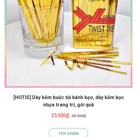
[HOTIS] Dây kẽm buộc túi bánh kẹo, dây kẽm bọc
nhựa trang trí, gói quà
25.500₫
30.000₫
TÙY CHỌN