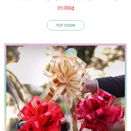
35.000₫
TÙY CHỌN