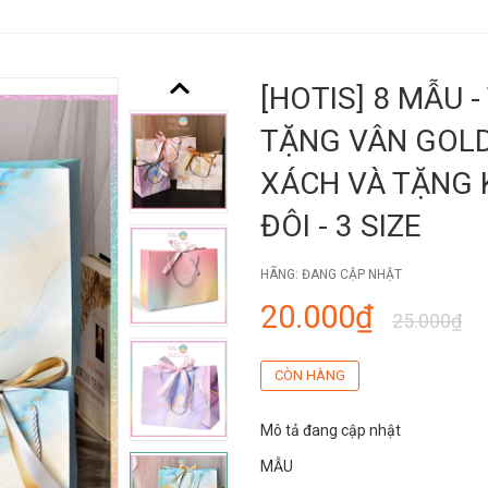
[HOTIS] 8 MẪU 
TẶNG VÂN GOLD
XÁCH VÀ TẶNG 
ĐÔI - 3 SIZE
HÃNG:
ĐANG CẬP NHẬT
20.000₫
25.000₫
CÒN HÀNG
Mô tả đang cập nhật
MẪU