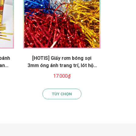
 bánh
[HOTIS] Giấy rơm bóng sợi
[HOTIS] 
rang
3mm óng ánh trang trí, lót hộp
sợi 3mm 
quà, giỏ quà tặng sang trọng
giấy rơm 
17.000₫
cao cấp
TÙY CHỌN