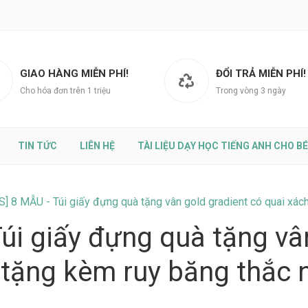
GIAO HÀNG MIỄN PHÍ!
ĐỔI TRẢ MIỄN PHÍ!
Cho hóa đơn trên 1 triệu
Trong vòng 3 ngày
TIN TỨC
LIÊN HỆ
TÀI LIỆU DẠY HỌC TIẾNG ANH CHO BÉ
S] 8 MẪU - Túi giấy đựng quà tặng vân gold gradient có quai xách
úi giấy đựng quà tặng vâ
 tặng kèm ruy băng thắc nơ