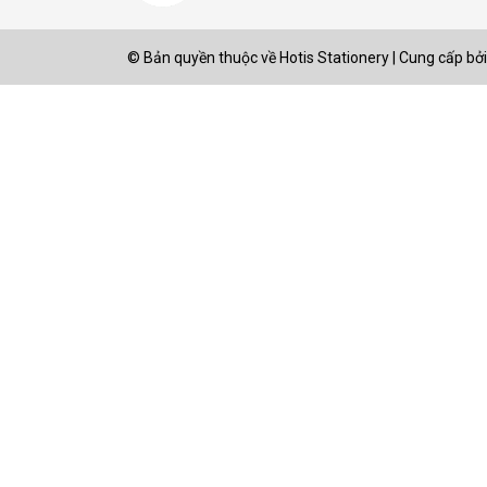
© Bản quyền thuộc về
Hotis Stationery
|
Cung cấp bởi