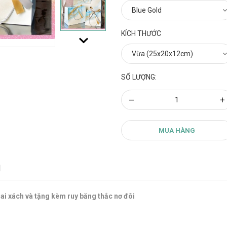
KÍCH THƯỚC
SỐ LƯỢNG:
–
+
MUA HÀNG
N
ai xách và tặng kèm ruy băng thắc nơ đôi