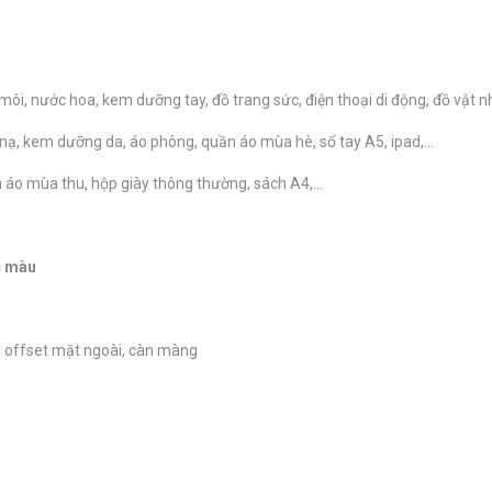
i, nước hoa, kem dưỡng tay, đồ trang sức, điện thoại di động, đồ vật nhỏ
, kem dưỡng da, áo phông, quần áo mùa hè, sổ tay A5, ipad,...
o mùa thu, hộp giày thông thường, sách A4,...
ác màu
n offset mặt ngoài, càn màng