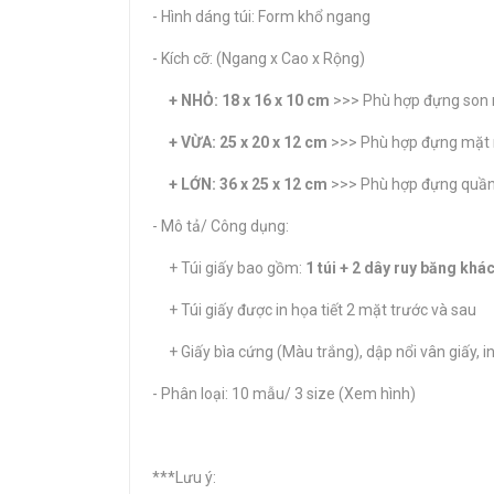
- Hình dáng túi: Form khổ ngang
- Kích cỡ: (Ngang x Cao x Rộng)
+ NHỎ: 18 x 16 x 10 cm
>>> Phù hợp đựng son mô
+ VỪA: 25 x 20 x 12 cm
>>> Phù hợp đựng mặt nạ
+ LỚN: 36 x 25 x 12 cm
>>> Phù hợp đựng quần á
- Mô tả/ Công dụng:
+ Túi giấy bao gồm:
1 túi + 2 dây ruy băng kh
+ Túi giấy được in họa tiết 2 mặt trước và sau
+ Giấy bìa cứng (Màu trắng), dập nổi vân giấy, i
- Phân loại: 10 mẫu/ 3 size (Xem hình)
***Lưu ý: