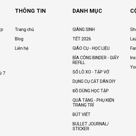
THÔNG TIN
DANH MỤC
C
Trang chủ
GIÁNG SINH
Sh
TP
Blog
TẾT 2026
La
Liên hệ
GIÁO CỤ - HỌC LIỆU
Fa
BÌA CÒNG BINDER - GIẤY
In
REFILL
Yo
SỔ LÒ XO - TẬP VỞ
ứ 7
DỤNG CỤ CẮT DÁN DIY
ĐỒ DÙNG HỌC TẬP
QUÀ TẶNG - PHỤ KIỆN
TRANG TRÍ
BÚT VIẾT
BULLET JOURNAL/
STICKER