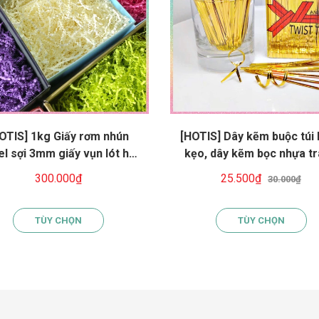
OTIS] 1kg Giấy rơm nhún
[HOTIS] Dây kẽm buộc túi
el sợi 3mm giấy vụn lót hộp
kẹo, dây kẽm bọc nhựa t
 giấy rơm màu pastel ngọt
trí, gói quà
300.000₫
25.500₫
30.000₫
ngào
TÙY CHỌN
TÙY CHỌN