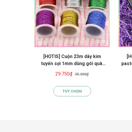
[HOTIS] Cuộn 23m dây kim
[H
tuyến sợi 1mm dùng gói quà,
past
treo tag, gói quà Tết, quà
quà
29.750₫
35.000₫
Giáng Sinh
TÙY CHỌN