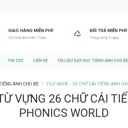
GIAO HÀNG MIỄN PHÍ!
ĐỔI TRẢ MIỄN PHÍ!
Cho hóa đơn trên 1 triệu
Trong vòng 3 ngày
TIN TỨC
LIÊN HỆ
TÀI LIỆU DẠY HỌC TIẾNG ANH CHO BÉ
 TIẾNG ANH CHO BÉ
FILE NGHE - 26 CHỮ CÁI TIẾNG ANH 
 TỪ VỰNG 26 CHỮ CÁI T
PHONICS WORLD