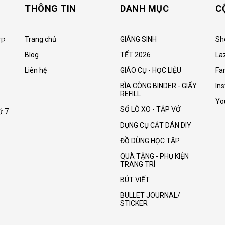
THÔNG TIN
DANH MỤC
C
Trang chủ
GIÁNG SINH
Sh
TP
Blog
TẾT 2026
La
Liên hệ
GIÁO CỤ - HỌC LIỆU
Fa
BÌA CÒNG BINDER - GIẤY
In
REFILL
Yo
SỔ LÒ XO - TẬP VỞ
ứ 7
DỤNG CỤ CẮT DÁN DIY
ĐỒ DÙNG HỌC TẬP
QUÀ TẶNG - PHỤ KIỆN
TRANG TRÍ
BÚT VIẾT
BULLET JOURNAL/
STICKER