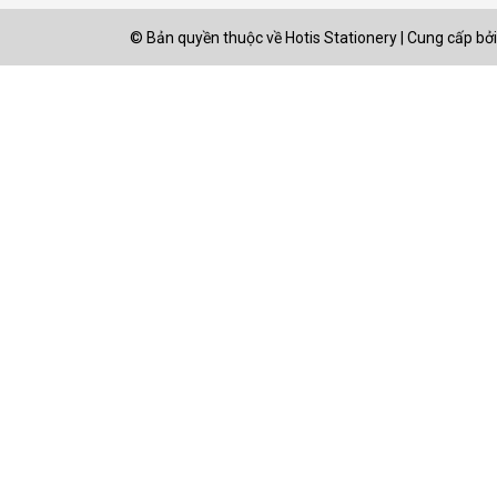
© Bản quyền thuộc về
Hotis Stationery
|
Cung cấp bởi