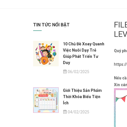
FIL
TIN TỨC NỔI BẬT
LEV
10 Chủ Đề Xoay Quanh
Việc Nuôi Dạy Trẻ
Quý ph
Giúp Phát Triển Tư
Duy
https:
06/02/2025
Nếu cần
Xin cá
Giới Thiệu Sản Phẩm
Thời Khóa Biểu Tiện
Ích
04/02/2025