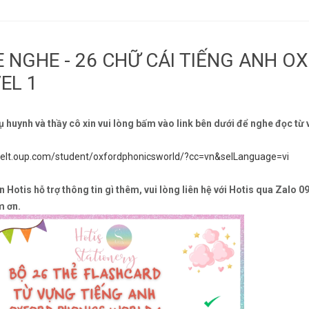
E NGHE - 26 CHỮ CÁI TIẾNG ANH 
EL 1
ụ huynh và thầy cô xin vui lòng bấm vào link bên dưới để nghe đọc từ
//elt.oup.com/student/oxfordphonicsworld/?cc=vn&selLanguage=vi
 Hotis hỗ trợ thông tin gì thêm, vui lòng liên hệ với Hotis qua Zalo 0
m ơn.