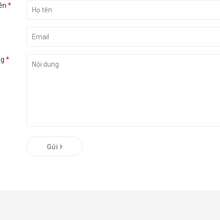
ên
*
ng
*
Gửi