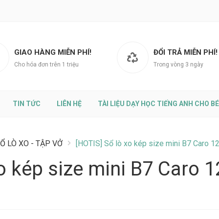
GIAO HÀNG MIỄN PHÍ!
ĐỔI TRẢ MIỄN PHÍ!
Cho hóa đơn trên 1 triệu
Trong vòng 3 ngày
TIN TỨC
LIÊN HỆ
TÀI LIỆU DẠY HỌC TIẾNG ANH CHO BÉ
Ổ LÒ XO - TẬP VỞ
[HOTIS] Sổ lò xo kép size mini B7 Caro 
xo kép size mini B7 Caro 