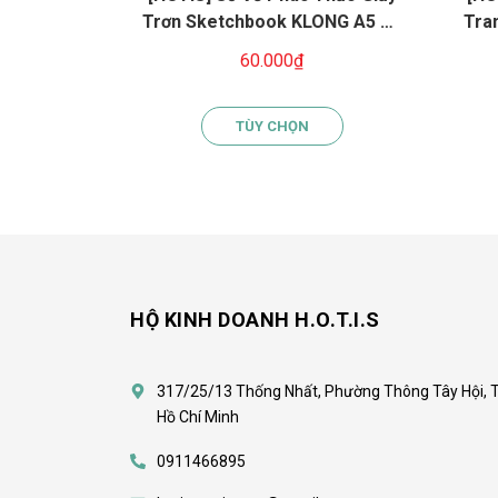
Trơn Sketchbook KLONG A5 A4
Tra
50 Tờ 150gsm - Chất Giấy Dày,
- 
60.000₫
Trơn Mượt, Lò Xo Tiện Lợi
Ch
TÙY CHỌN
HỘ KINH DOANH H.O.T.I.S
317/25/13 Thống Nhất, Phường Thông Tây Hội, 
Hồ Chí Minh
0911466895