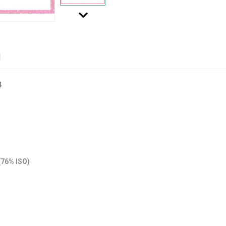
N
4
(76% ISO)