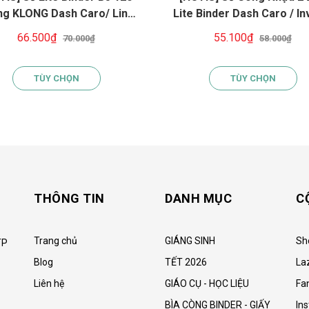
ng KLONG Dash Caro/ Line
Lite Binder Dash Caro / In
Còng Nhựa 2 Đầu, Bìa PP
Line A5 120 Trang - Bìa
66.500₫
55.100₫
70.000₫
58.000₫
ống Nước, Ghi Chép Linh
Chống Thấm, Giấy 100
Hoạt
TÙY CHỌN
TÙY CHỌN
THÔNG TIN
DANH MỤC
C
Trang chủ
GIÁNG SINH
Sh
TP
Blog
TẾT 2026
La
Liên hệ
GIÁO CỤ - HỌC LIỆU
Fa
BÌA CÒNG BINDER - GIẤY
In