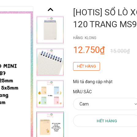
[HOTIS] SỔ LÒ X
120 TRANG MS9
HÃNG:
KLONG
12.750₫
15.000₫
HẾT HÀNG
Mô tả đang cập nhật
MÀU SẮC
HẾT HÀNG