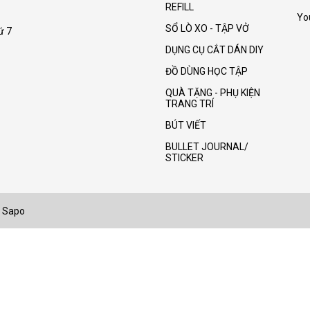
REFILL
Yo
SỔ LÒ XO - TẬP VỞ
ứ 7
DỤNG CỤ CẮT DÁN DIY
ĐỒ DÙNG HỌC TẬP
QUÀ TẶNG - PHỤ KIỆN
TRANG TRÍ
BÚT VIẾT
BULLET JOURNAL/
STICKER
Sapo