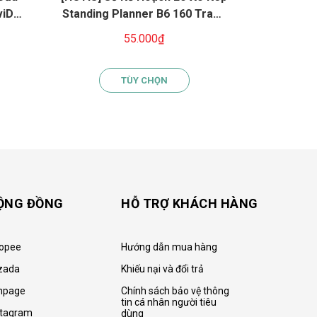
viDot
Standing Planner B6 160 Trang
vựng voca
 PP
- Sổ Để Bàn Tiện Lợi, Giấy
Anh, c
55.000₫
2
GSM
100GSM, Thiết Kế Đứng Đa
Năng
TÙY CHỌN
ỘNG ĐỒNG
HỖ TRỢ KHÁCH HÀNG
opee
Hướng dẫn mua hàng
zada
Khiếu nại và đổi trả
npage
Chính sách bảo vệ thông
tin cá nhân người tiêu
stagram
dùng