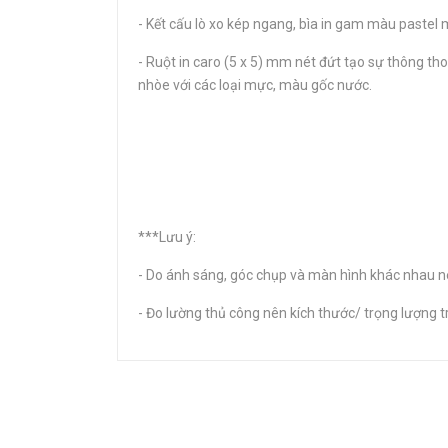
- Kết cấu lò xo kép ngang, bìa in gam màu pastel m
- Ruột in caro (5 x 5) mm nét đứt tạo sự thông th
nhòe với các loại mực, màu gốc nước.
***Lưu ý:
- Do ánh sáng, góc chụp và màn hình khác nhau nê
- Đo lường thủ công nên kích thước/ trọng lượng tr