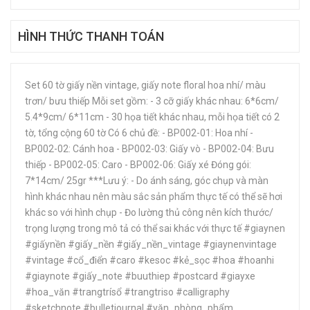
HÌNH THỨC THANH TOÁN
Set 60 tờ giấy nền vintage, giấy note floral hoa nhí/ màu
trơn/ bưu thiếp Mỗi set gồm: - 3 cỡ giấy khác nhau: 6*6cm/
5.4*9cm/ 6*11cm - 30 họa tiết khác nhau, mỗi họa tiết có 2
tờ, tổng cộng 60 tờ Có 6 chủ đề: - BP002-01: Hoa nhí -
BP002-02: Cánh hoa - BP002-03: Giấy vò - BP002-04: Bưu
thiếp - BP002-05: Caro - BP002-06: Giấy xé Đóng gói:
7*14cm/ 25gr ***Lưu ý: - Do ánh sáng, góc chụp và màn
hình khác nhau nên màu sắc sản phẩm thực tế có thể sẽ hơi
khác so với hình chụp - Đo lường thủ công nên kích thước/
trọng lượng trong mô tả có thể sai khác với thực tế #giaynen
#giấynền #giấy_nền #giấy_nền_vintage #giaynenvintage
#vintage #cổ_điển #caro #kesoc #kẻ_sọc #hoa #hoanhi
#giaynote #giấy_note #buuthiep #postcard #giayxe
#hoa_văn #trangtrísổ #trangtriso #calligraphy
#sketchnote #bulletjournal #văn_phòng_phẩm