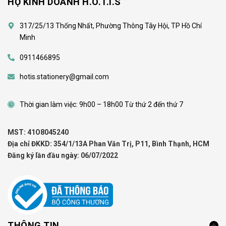
HỘ KINH DOANH H.O.T.I.S
317/25/13 Thống Nhất, Phường Thông Tây Hội, TP Hồ Chí
Minh
0911466895
hotis.stationery@gmail.com
Thời gian làm việc: 9h00 – 18h00 Từ thứ 2 đến thứ 7
MST: 41O8045240
Địa chỉ ĐKKD: 354/1/13A Phan Văn Trị, P11, Bình Thạnh, HCM
Đăng ký lần đầu ngày: 06/07/2022
THÔNG TIN