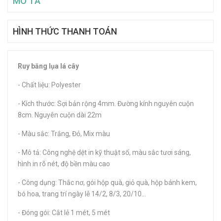
MÔ TẢ
HÌNH THỨC THANH TOÁN
Ruy băng lụa lá cây
- Chất liệu: Polyester
- Kích thước: Sợi bản rộng 4mm. Đường kính nguyên cuộn
8cm. Nguyên cuộn dài 22m
- Màu sắc: Trắng, Đỏ, Mix màu
- Mô tả: Công nghệ dệt in kỹ thuật số, màu sắc tươi sáng,
hình in rõ nét, độ bền màu cao
- Công dụng: Thắc nơ, gói hộp quà, giỏ quà, hộp bánh kem,
bó hoa, trang trí ngày lễ 14/2, 8/3, 20/10...
- Đóng gói: Cắt lẻ 1 mét, 5 mét