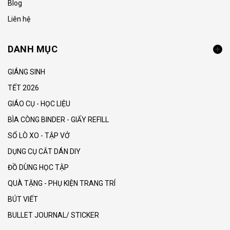
Blog
Liên hệ
DANH MỤC
GIÁNG SINH
TẾT 2026
GIÁO CỤ - HỌC LIỆU
BÌA CÒNG BINDER - GIẤY REFILL
SỔ LÒ XO - TẬP VỞ
DỤNG CỤ CẮT DÁN DIY
ĐỒ DÙNG HỌC TẬP
QUÀ TẶNG - PHỤ KIỆN TRANG TRÍ
BÚT VIẾT
BULLET JOURNAL/ STICKER