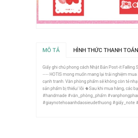
MÔ TẢ
HÌNH THỨC THANH TOÁ
Giấy ghi chú phong cách Nhật Bản Post-it Falling 
---- HOTIS mong muốn mang lại trải nghiệm mua s
cạnh tranh. Văn phòng phẩm sẽ không còn tẻ nhạt
sản phẩm bị thiếu/ lỗi 🌵Sau khi mua hàng, các b
#handmade #văn_phòng_phẩm #vanphongpham #
#giaynotehoaanhdaosieudethuong #giấy_note #g