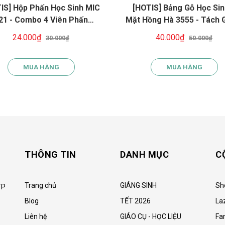
IS] Hộp Phấn Học Sinh MIC
[HOTIS] Bảng Gỗ Học Sin
21 - Combo 4 Viên Phấn
Mặt Hồng Hà 3555 - Tách 
ng Bụi Kèm Bông Lau Bảng
Ly Học Toán Tiện Lợi
24.000₫
40.000₫
30.000₫
50.000₫
ỏ Gọn Cho Học Sinh Lớp 1
MUA HÀNG
MUA HÀNG
THÔNG TIN
DANH MỤC
C
Trang chủ
GIÁNG SINH
Sh
TP
Blog
TẾT 2026
La
Liên hệ
GIÁO CỤ - HỌC LIỆU
Fa