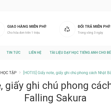
GIAO HÀNG MIỄN PHÍ!
ĐỔI TRẢ MIỄN PHÍ!
Cho hóa đơn trên 1 triệu
Trong vòng 3 ngày
TIN TỨC
LIÊN HỆ
TÀI LIỆU DẠY HỌC TIẾNG ANH CHO BÉ
 HỌC TẬP
[HOTIS] Giấy note, giấy ghi chú phong cách Nhật Bả
, giấy ghi chú phong các
Falling Sakura