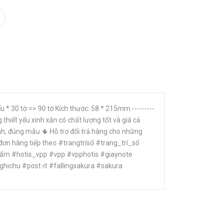
 * 30 tờ => 90 tờ Kích thước: 58 * 215mm ---------
iết yếu xinh xắn có chất lượng tốt và giá cả
h, đúng mẫu 🌵 Hỗ trợ đổi trả hàng cho những
đơn hàng tiếp theo #trangtrísổ #trang_trí_sổ
 #hotis_vpp #vpp #vpphotis #giaynote
ichu #post-it #fallingsakura #sakura