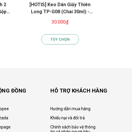
h 2
[HOTIS] Keo Dán Giấy Thiên
[HOTIS]
Gộp 4
Long TP-G08 (Chai 30ml) -
15mm / 2
Dạng Nước Độ Dính Cao, Mau
12/24/4
30.000₫
2
Khô, Tiện Lợi Cho Học Sinh, Văn
C
Phòng
TÙY CHỌN
ỘNG ĐỒNG
HỖ TRỢ KHÁCH HÀNG
opee
Hướng dẫn mua hàng
zada
Khiếu nại và đổi trả
npage
Chính sách bảo vệ thông
tin cá nhân người tiêu