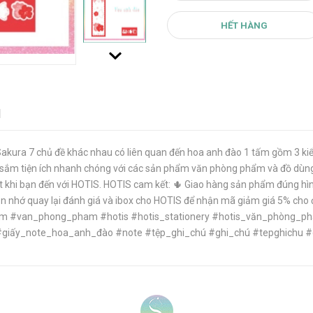
HẾT HÀNG
N
Sakura 7 chủ đề khác nhau có liên quan đến hoa anh đào 1 tấm gồm 3 kiểu
ắm tiện ích nhanh chóng với các sản phẩm văn phòng phẩm và đồ dùng th
 khi bạn đến với HOTIS. HOTIS cam kết: 🌵 Giao hàng sản phẩm đúng hìn
ạn nhớ quay lại đánh giá và ibox cho HOTIS để nhận mã giảm giá 5% cho 
van_phong_pham #hotis #hotis_stationery #hotis_văn_phòng_phẩm
iấy_note_hoa_anh_đào #note #tệp_ghi_chú #ghi_chú #tepghichu #gh