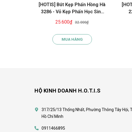
[HOTIS] Bút Kẹp Phấn Hồng Hà
[HOT
3286 - Vỏ Kẹp Phấn Học Sinh
2
Cao Cấp Giúp Giữ Sạch Tay Cho
Khô
25.600₫
32.000₫
Bé Tập Viết Lớp 1
Nh
MUA HÀNG
HỘ KINH DOANH H.O.T.I.S
317/25/13 Thống Nhất, Phường Thông Tây Hội, 
Hồ Chí Minh
0911466895