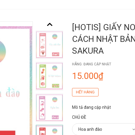
[HOTIS] GIẤY N
CÁCH NHẬT BẢN
SAKURA
HÃNG:
ĐANG CẬP NHẬT
15.000₫
HẾT HÀNG
Mô tả đang cập nhật
CHỦ ĐỀ