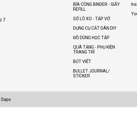
BÌA CÒNG BINDER - GIẤY
In
REFILL
Yo
SỔ LÒ XO - TẬP VỞ
ứ 7
DỤNG CỤ CẮT DÁN DIY
ĐỒ DÙNG HỌC TẬP
QUÀ TẶNG - PHỤ KIỆN
TRANG TRÍ
BÚT VIẾT
BULLET JOURNAL/
STICKER
Sapo