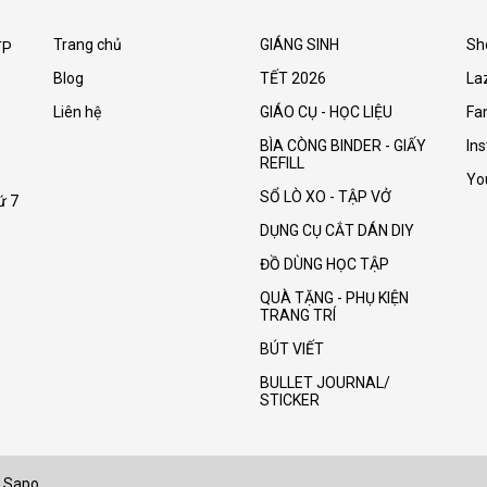
Trang chủ
GIÁNG SINH
Sh
TP
Blog
TẾT 2026
La
Liên hệ
GIÁO CỤ - HỌC LIỆU
Fa
BÌA CÒNG BINDER - GIẤY
In
REFILL
Yo
SỔ LÒ XO - TẬP VỞ
ứ 7
DỤNG CỤ CẮT DÁN DIY
ĐỒ DÙNG HỌC TẬP
QUÀ TẶNG - PHỤ KIỆN
TRANG TRÍ
BÚT VIẾT
BULLET JOURNAL/
STICKER
Sapo