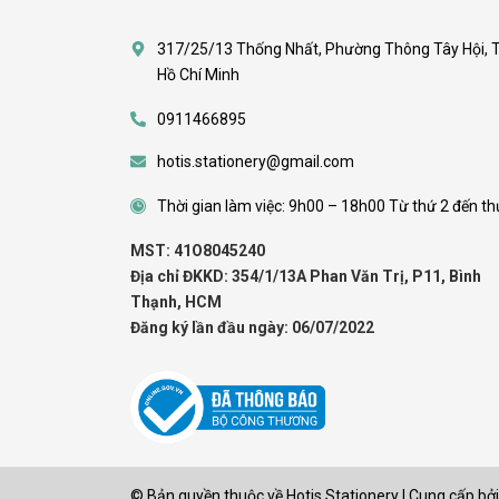
317/25/13 Thống Nhất, Phường Thông Tây Hội, 
Hồ Chí Minh
0911466895
hotis.stationery@gmail.com
Thời gian làm việc: 9h00 – 18h00 Từ thứ 2 đến th
MST: 41O8045240
Địa chỉ ĐKKD: 354/1/13A Phan Văn Trị, P11, Bình
Thạnh, HCM
Đăng ký lần đầu ngày: 06/07/2022
© Bản quyền thuộc về
Hotis Stationery
|
Cung cấp bởi