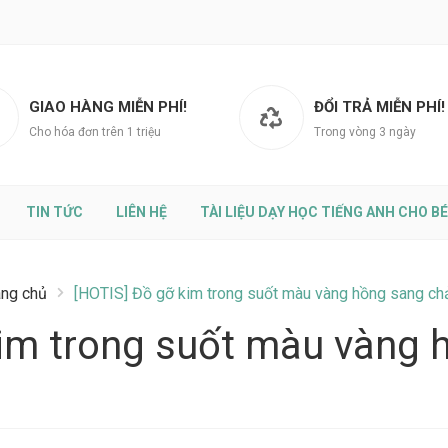
GIAO HÀNG MIỄN PHÍ!
ĐỔI TRẢ MIỄN PHÍ!
Cho hóa đơn trên 1 triệu
Trong vòng 3 ngày
TIN TỨC
LIÊN HỆ
TÀI LIỆU DẠY HỌC TIẾNG ANH CHO BÉ
ang chủ
[HOTIS] Đồ gỡ kim trong suốt màu vàng hồng sang ch
kim trong suốt màu vàng 