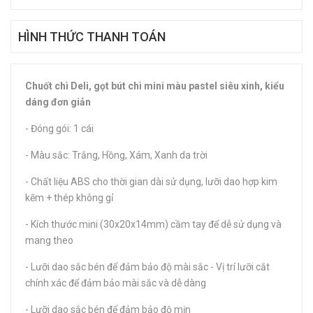
HÌNH THỨC THANH TOÁN
Chuốt chì Deli, gọt bút chì mini màu pastel siêu xinh, kiểu
dáng đơn giản
- Đóng gói: 1 cái
- Màu sắc: Trắng, Hồng, Xám, Xanh da trời
- Chất liệu ABS cho thời gian dài sử dụng, lưỡi dao hợp kim
kẽm + thép không gỉ
- Kích thước mini (30x20x14mm) cầm tay để dễ sử dụng và
mang theo
- Lưỡi dao sắc bén để đảm bảo độ mài sắc - Vị trí lưỡi cắt
chính xác để đảm bảo mài sắc và dễ dàng
- Lưỡi dao sắc bén để đảm bảo độ mịn