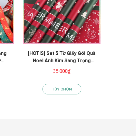
ăng
[HOTIS] Set 5 Tờ Giấy Gói Quà
[HOTIS] C
y
Noel Ánh Kim Sang Trọng
mini No
ánh
57x57cm - Giấy Gói Quà Giáng
hình thú 
35.000₫
1
 nơ
Sinh Cao Cấp Chống Thấm
TÙY CHỌN