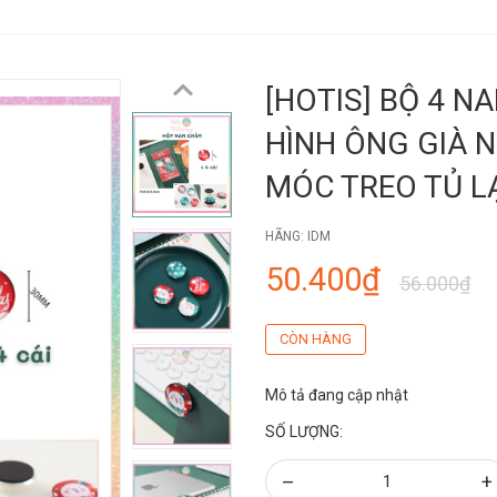
[HOTIS] BỘ 4 N
HÌNH ÔNG GIÀ N
MÓC TREO TỦ L
HÃNG:
IDM
50.400₫
56.000₫
CÒN HÀNG
Mô tả đang cập nhật
SỐ LƯỢNG:
–
+