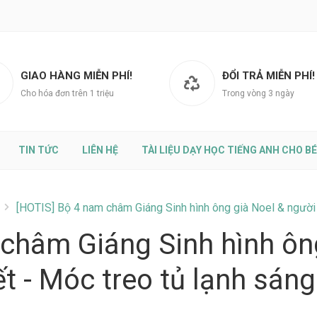
GIAO HÀNG MIỄN PHÍ!
ĐỔI TRẢ MIỄN PHÍ!
Cho hóa đơn trên 1 triệu
Trong vòng 3 ngày
TIN TỨC
LIÊN HỆ
TÀI LIỆU DẠY HỌC TIẾNG ANH CHO BÉ
[HOTIS] Bộ 4 nam châm Giáng Sinh hình ông già Noel & người 
châm Giáng Sinh hình ôn
ết - Móc treo tủ lạnh sáng