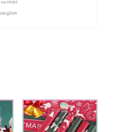
 vui nhộn!
iángSinh