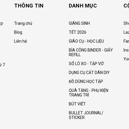
THÔNG TIN
DANH MỤC
C
Trang chủ
GIÁNG SINH
Sh
TP
Blog
TẾT 2026
La
Liên hệ
GIÁO CỤ - HỌC LIỆU
Fa
BÌA CÒNG BINDER - GIẤY
In
REFILL
Yo
SỔ LÒ XO - TẬP VỞ
ứ 7
DỤNG CỤ CẮT DÁN DIY
ĐỒ DÙNG HỌC TẬP
QUÀ TẶNG - PHỤ KIỆN
TRANG TRÍ
BÚT VIẾT
BULLET JOURNAL/
STICKER