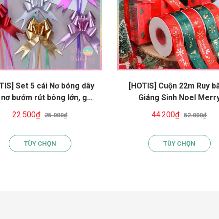
TIS] Set 5 cái Nơ bóng dây
[HOTIS] Cuộn 22m Ruy b
, nơ bướm rút bông lớn, gói
Giáng Sinh Noel Merr
sinh nhật, tiệc cưới, giỏ quà
Christmas màu xanh đỏ 
22.500₫
44.200₫
25.000₫
52.000₫
ết, quà tặng khách hàng
kim dùng để gói quà, làm
TÙY CHỌN
TÙY CHỌN