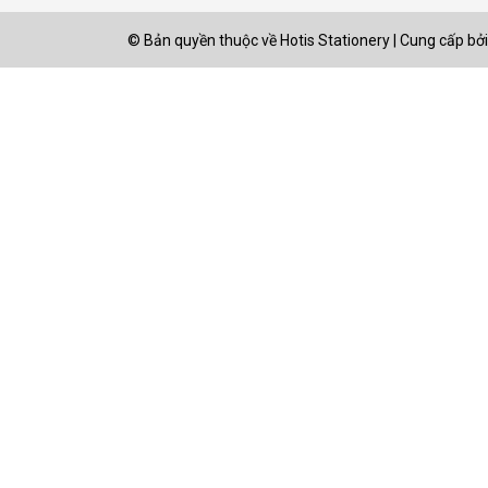
© Bản quyền thuộc về
Hotis Stationery
|
Cung cấp bởi