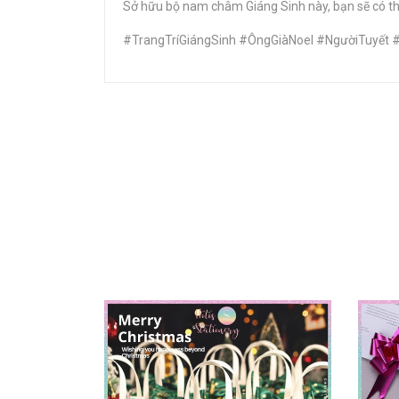
Sở hữu bộ nam châm Giáng Sinh này, bạn sẽ có thê
#TrangTríGiángSinh #ÔngGiàNoel #NgườiTuyế