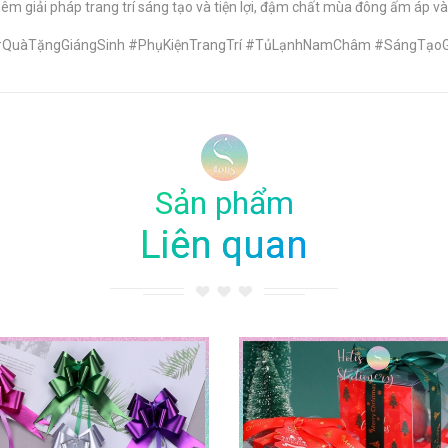
m giải pháp trang trí sáng tạo và tiện lợi, đậm chất mùa đông ấm áp và
t #QuàTặngGiángSinh #PhụKiệnTrangTrí #TủLạnhNamChâm #SángTạoG
Sản phẩm
Liên quan