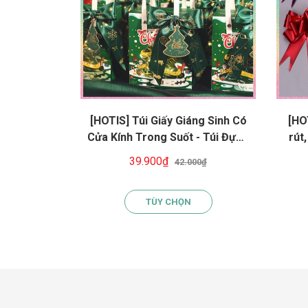
[HOTIS] Túi Giấy Giáng Sinh Có
[HO
Cửa Kính Trong Suốt - Túi Đựng
rút
Quà Noel Sang Trọng, Kèm Phụ
quà 
39.900₫
42.000₫
Kiện Trang Trí
t
TÙY CHỌN