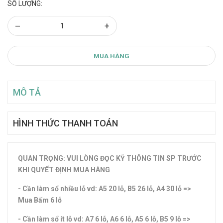
SỐ LƯỢNG:
–
+
MUA HÀNG
MÔ TẢ
HÌNH THỨC THANH TOÁN
QUAN TRỌNG: VUI LÒNG ĐỌC KỸ THÔNG TIN SP TRƯỚC
KHI QUYẾT ĐỊNH MUA HÀNG
- Cần làm sổ nhiều lỗ vd: A5 20 lỗ, B5 26 lỗ, A4 30 lỗ =>
Mua Bấm 6 lỗ
- Cần làm sổ ít lỗ vd: A7 6 lỗ, A6 6 lỗ, A5 6 lỗ, B5 9 lỗ =>