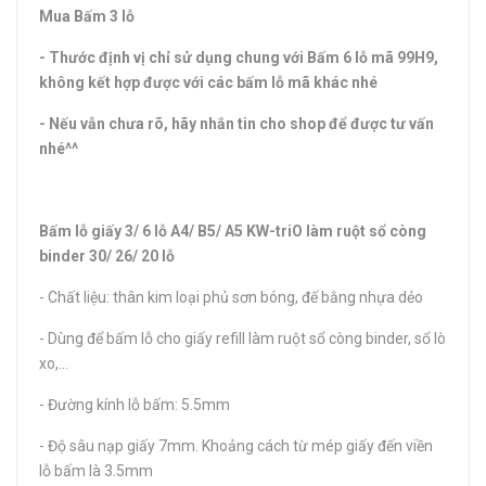
Mua Bấm 3 lỗ
- Thước định vị chỉ sử dụng chung với Bấm 6 lỗ mã 99H9,
không kết hợp được với các bấm lỗ mã khác nhé
- Nếu vẫn chưa rõ, hãy nhắn tin cho shop để được tư vấn
nhé^^
Bấm lỗ giấy 3/ 6 lỗ A4/ B5/ A5 KW-triO làm ruột sổ còng
binder 30/ 26/ 20 lỗ
- Chất liệu: thân kim loại phủ sơn bóng, đế bằng nhựa dẻo
- Dùng để bấm lỗ cho giấy refill làm ruột sổ còng binder, sổ lò
xo,...
- Đường kính lỗ bấm: 5.5mm
- Độ sâu nạp giấy 7mm. Khoảng cách từ mép giấy đến viền
lỗ bấm là 3.5mm