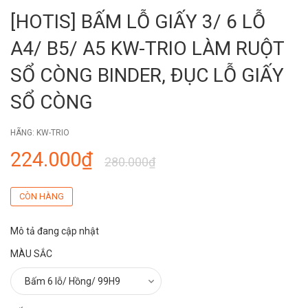
[HOTIS] BẤM LỖ GIẤY 3/ 6 LỖ
A4/ B5/ A5 KW-TRIO LÀM RUỘT
SỔ CÒNG BINDER, ĐỤC LỖ GIẤY
SỔ CÒNG
HÃNG:
KW-TRIO
224.000₫
280.000₫
CÒN HÀNG
Mô tả đang cập nhật
MÀU SẮC