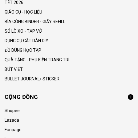
TẾT 2026
GIÁO CỤ - HỌC LIỆU
BÌA CÒNG BINDER - GIẤY REFILL
SỔ LÒ XO - TẬP VỞ
DỤNG CỤ CẮT DÁN DIY
ĐỒ DÙNG HỌC TẬP
QUÀ TẶNG - PHỤ KIỆN TRANG TRÍ
BÚT VIẾT
BULLET JOURNAL/ STICKER
CỘNG ĐỒNG
Shopee
Lazada
Fanpage