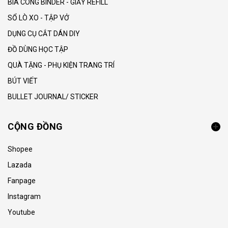
BÌA CÒNG BINDER - GIẤY REFILL
SỔ LÒ XO - TẬP VỞ
DỤNG CỤ CẮT DÁN DIY
ĐỒ DÙNG HỌC TẬP
QUÀ TẶNG - PHỤ KIỆN TRANG TRÍ
BÚT VIẾT
BULLET JOURNAL/ STICKER
CỘNG ĐỒNG
Shopee
Lazada
Fanpage
Instagram
Youtube